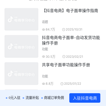
【
抖音电商
】
电子面单操作
指南
话题
84.7万
2025/10/31
抖音电商电子面单
-自动发货功能
操作手册
功能
30.5万
2023/02/21
共享
电子面单
功能
操作手册
功能
8.8万
2025/01/22
关于要求使用
抖音电商电子面单
发货的通知
入驻抖音电商
0元入驻
流量补贴
商城订单免佣
规则