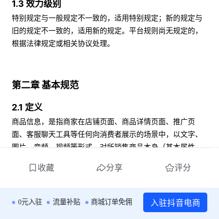
1.3 效力级别
特别规定与一般规定不一致的，适用特别规定；新的规定与
旧的规定不一致的，适用新的规定。平台规则尚无规定的，
根据法律规定或相关协议处理。
第二章 基本规范 
2.1 定义 
商品信息，是指商家在店铺页面、商品详情页面、推广页
面、客服聊天工具等任何向消费者展示的场景中，以文字、
图片、音频、视频等形式，对所销售商品本身（基本属性、
所属类目、规格、数量、保质期、瑕疵等）、品牌、外包
收藏
分享
评分
装、发货情况、交易附带物等信息所做的明示或暗示的描
述。
入驻抖音电商
0元入驻
流量补贴
商城订单免佣
2.2 基本原则