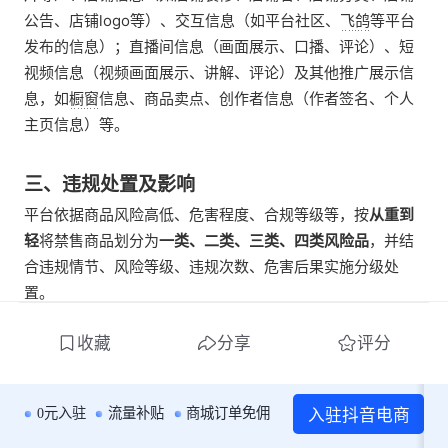
公告、店铺logo等）、交互信息（如平台社区、飞鸽等平台
发布的信息）；直播间信息（画面展示、口播、评论）、短
视频信息（视频画面展示、讲解、评论）及其他推广展示信
息，如橱窗信息、商品卖点、创作者信息（作者签名、个人
主页信息）等。
三、违规处置及影响
平台依据商品风险高低、危害程度、合规等级等，按
从重到
轻
将禁售商品划分为
一类、二类、三类、四类风险品
，并结
合违规情节、风险等级、违规次数、危害后果实施分级处
置。
（1）商家违规处置
收藏
分享
评分
 风险品类分层
违规程度
入驻抖音电商
0元入驻
流量补贴
商城订单免佣
三类风险品
首次违规