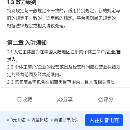
1.3 效力级别
特别规定与一般规定不一致的，适用特别规定；新的规定与
旧的规定不一致的，适用新的规定。平台规则尚无规定的，
根据法律规定或相关协议处理。
第二章 入驻须知
2.1 入驻主体应为在中国大陆地区注册的个体工商户/企业
/自
然人。
2.2 个体工商户/企业的经营范围及经营时间应在营业执照规
定的经营范围及经营期限内。
2.3 售卖商品需包含在招商类目范围内，且具备相关资质。
2.4 商品必须符合法律及行业标准的质量要求。
2.5 商家应如实提供相关资质和信息材料，并依据法律法规
收藏
分享
评分
和平台规则向消费者履行平台内经营者义务。
2.6 平台有权根据平台类目管理、品牌需要及商家公司经营
状况、服务水平等因素决定是否允许商家入驻，
其中部分类
入驻抖音电商
0元入驻
流量补贴
商城订单免佣
目采用定向招商方式，具体要求可见各行业规范。