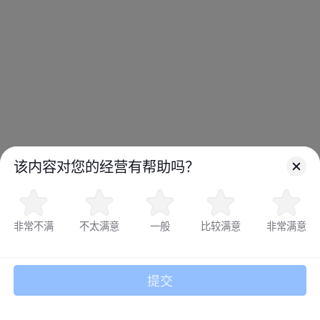
为你推荐
互动(97)
该内容对您的经营有帮助吗？
非常不满
不太满意
一般
比较满意
非常满意
收藏
分享
评分
评论
提交
入驻抖音电商
0元入驻
流量补贴
商城订单免佣