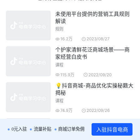
未使用平台提供的营销工具规则
解读
规则
16.2万
2023/08/27
个护家清鲜花泛商城场景——商
家经营白皮书
课程
115.9万
2022/09/20
💡抖音商城-商品优化实操秘籍大
揭秘
课程
74.9万
2022/09/26
营销玩法违规治理白皮书！作者
必读！
入驻抖音电商
0元入驻
流量补贴
商城订单免佣
规则