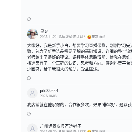
星允
2025-11-22
总体评价该计划为
非常满意
大家好，我是新手小白，想要学习直播带货，刚刚学习完
致，包含了新手选品需要了解的基础知识、详细的整个流
老师给出了很好的建议。课程整体思路清晰，使我在思维
播选品有了一个正确的认识、思考和方向。感谢抖音平台
少困惑，给了我很大的帮助，受益匪浅。
pdd235001
2025-10-08
我店铺就在他家做的，合作很多次，效果`非常好，题恭获员`、
广州远景皮具严选铺子
2025-09-20
总体评价该计划为
非常满意