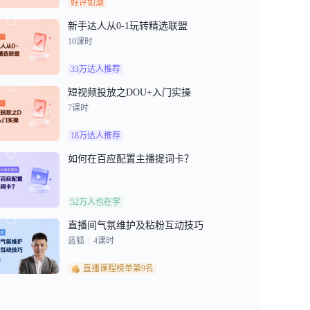
好评如潮
新手达人从0-1玩转精选联盟
10
课时
33万达人推荐
短视频投放之DOU+入门实操
7
课时
18万达人推荐
如何在百应配置主播提词卡？
52万人也在学
直播间气氛维护及粘粉互动技巧
蓝狐
4
课时
直播课程榜单第9名