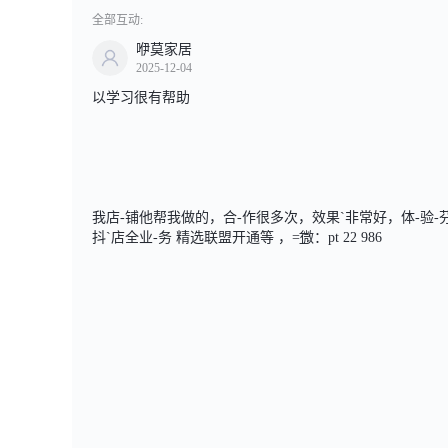
全部互动:
咿莫家居
2025-12-04
以学习很有帮助
我店-铺他帮我做的，合-作很多次，效果`非常好，体-验-芬百
抖`店全业-务 精选联盟开通等 ，=͟͟͞͞微：pt 22 986