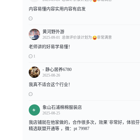
内容易懂内容实用内容有启发
黄河野外游
2025-09-01
总体评价该计划为
非常满意
老师讲的好易学易懂！
1
- 静心居养6780
2025-08-26
我真不适合这个行业！
象山石浦棉棉服装店
2025-08-25
我店铺就在他家做的，合作很多次，效果`非常好，体验芬百
精选联盟开通等 ，微：pt 79987