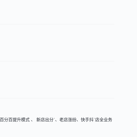
分百提升模式 、 新店出分`、老店涨纷、快手抖`店全业务