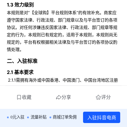
1.3 效力级别
本规则是对“【全球购】平台规则体系”的有效补充。商家应
遵守国家法律、行政法规、部门规章以及与平台签订的各项
协议。对任何涉嫌违反国家法律、行政法规、部门规章等规
定的行为，本规则已有规定的，适用于本规则，本规则尚无
规定的，平台有权根据相关法律及与平台签订的各项协议酌
情处理。
二、入驻标准
2.1 基本要求
 2.1.1需拥有海外或中国香港、中国澳门、中国台湾地区注册
公司实体，具备海外零售或贸易资质；
 2.1.2 需拥有中国大陆境内的连带责任承担的主体，即境内代
收藏
分享
评分
理人；
 2.1.3 需拥有海外或中国港澳台地区对公银行账户。
入驻抖音电商
0元入驻
流量补贴
商城订单免佣
2.2 优先招募