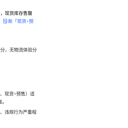
】，现货库存售罄
：
新「现货+预
0分，无物流体验分
售、现货+预售）适
准。
现、违规行为严重程