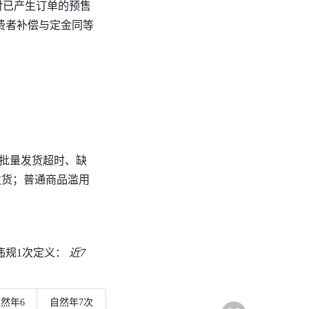
对已产生订单的预售
费者补偿与定金同等
批量发货超时、缺
发货；普通商品滥用
规1次定义： 
近7
全
然年6
自然年7次
屏