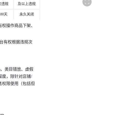
次违规
及以上违规
展
示
180天
永久关闭
有权操作商品下架、
台有权根据违规次
品、类目错放、虚假
度，除针对店铺/
售权限使用（包括但