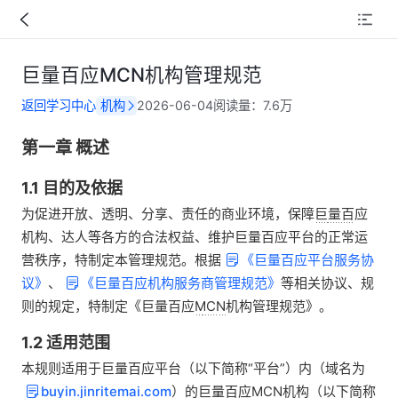
巨量百应MCN机构管理规范
返回学习中心
机构
2026-06-04
阅读量：
7.6万
第一章 概述
1.1 目的及依据
为促进开放、透明、分享、责任的商业环境，保障巨量百应
机构、达人等各方的合法权益、维护巨量百应平台的正常运
营秩序，特制定本管理规范。根据
《巨量百应平台服务协
议》
、
《巨量百应机构服务商管理规范》
等相关协议、规
则的规定，特制定《巨量百应MCN机构管理规范》。
1.2 适用范围
本规则适用于巨量百应平台（以下简称“平台”）内（域名为
buyin.jinritemai.com
）的巨量百应MCN机构（以下简称