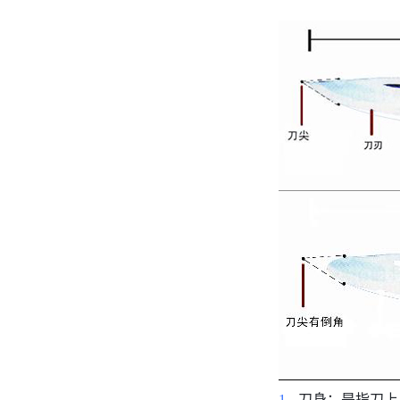
刀身：是指刀上