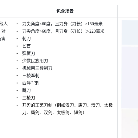
包含场景
他人
刀尖角度<60度，且刀身（刃长）>150毫米 
，对
刀尖角度>60度，且刀身（刃长）＞220毫米
伤害
刺刀
匕首
弹簧刀 
少数民族用刀 
机械用三棱刮刀 
三棱军刺
西洋军刺
跳刀
三棱刀
开刃的工艺刀剑（例如汉刀、唐刀、清刀、太极
刀、唐剑、汉剑、太极剑、短剑）