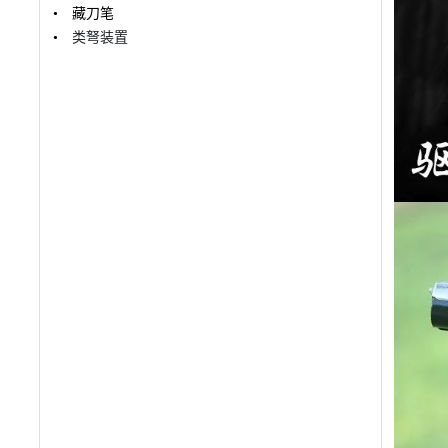
藏刀笔
类弩装置