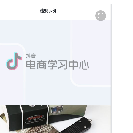
全
违规示例
屏
展
示