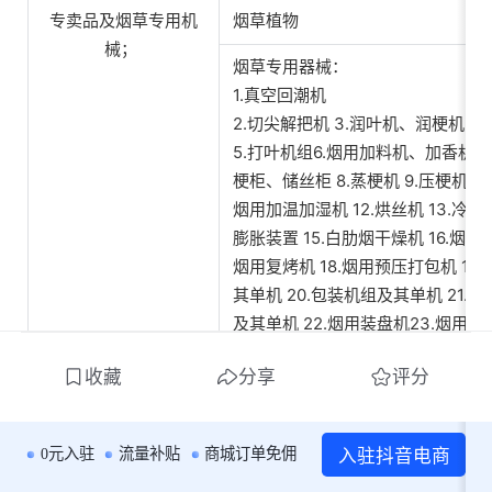
专卖品及烟草专用机
烟草植物 
械； 
烟草专用
器械
： 
1.真空回潮机 
2.切尖解把机 3.润叶机、润梗机 4.
5.打叶机组6.烟用加料机、加香机7
梗柜、储丝柜 8.蒸梗机 9.压梗机 10.
烟用加温加湿机 12.烘丝机 13.冷丝机
膨胀装置 15.白肋烟干燥机 16.烟丝输
烟用复烤机 18.烟用预压打包机 19
其单机 20.包装机组及其单机 21.
及其单机 22.烟用装盘机23.烟用卸盘
棒输送装置 25.烟支输送储存装置 2
收藏
分享
评分
封箱装置 27.废烟支、烟丝回收装置 
片生产线 
入驻抖音电商
0元入驻
流量补贴
商城订单免佣