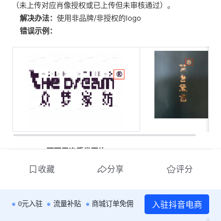
（未上传对应肖像授权或已上传但未审核通过）。
解决办法：
使用非品牌/非授权的logo
错误示例：
3.2 LOGO不可用资质类图片
具体问题：
使用营业执照、许可证图片等资质图片作为log
收藏
分享
评分
o上传。
解决办法：
使用非资质的logo。
错误示例：
入驻抖音电商
0元入驻
流量补贴
商城订单免佣