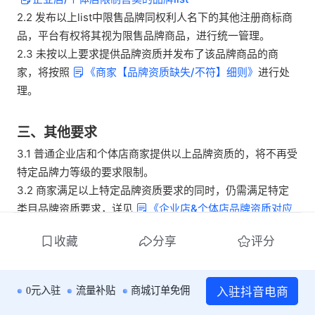
2.2 发布以上list中限售品牌同权利人名下的其他注册商标商
品，平台有权将其视为限售品牌商品，进行统一管理。
2.3 未按以上要求提供品牌资质并发布了该品牌商品的商
家，将按照
《
商家【品牌资质缺失/不符】细则》
进行处
理。
三、其他要求
3.1 
普通企业店和个体店商家提供以上品牌资质的，将不再受
特定品牌力等级的要求限制。
3.2 商家满足
以上特定品牌资质要求的同时，仍需满足特定
类目品牌资质要求，详见
《
企业店&个体店
品牌资质对应
类目明细表》
。
收藏
分享
评分
3.3 部分行业针对部分特殊品牌采取定向准入制，商家仍需
满足特定定准要求方可入驻，具体以各行业管理规范中的定
准要求为准。
入驻抖音电商
0元入驻
流量补贴
商城订单免佣