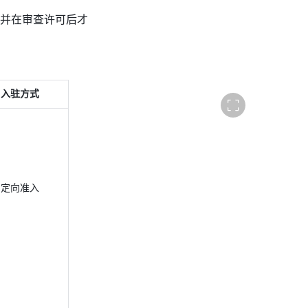
，并在审查许可后才
全
入驻方式 
屏
展
示
定向准入 