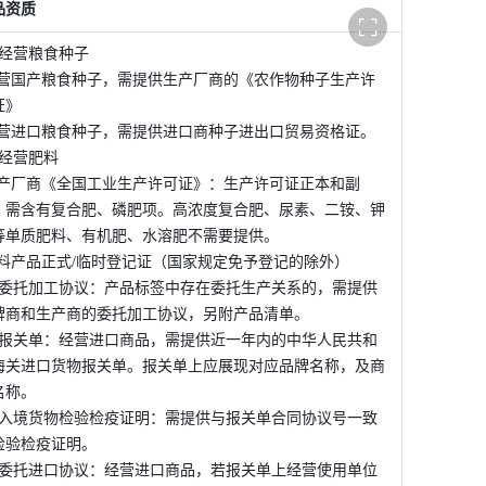
全
品资质 
屏
展
示
、经营粮食种子
经营国产粮食种子，需提供生产厂商的《农作物种子生产许
证》
经营进口粮食种子，需提供进口商种子进出口贸易资格证。 
、经营肥料 
生产厂商《全国工业生产许可证》：生产许可证正本和副
，需含有复合肥、磷肥项。高浓度复合肥、尿素、二铵、钾
等单质肥料、有机肥、水溶肥不需要提供。 
肥料产品正式/临时登记证（国家规定免予登记的除外） 
、委托加工协议：产品标签中存在委托生产关系的，需提供
牌商和生产商的委托加工协议，另附产品清单。 
、报关单：经营进口商品，需提供近一年内的中华人民共和
海关进口货物报关单。报关单上应展现对应品牌名称，及商
名称。 
、入境货物检验检疫证明：需提供与报关单合同协议号一致
检验检疫证明。 
、委托进口协议：经营进口商品，若报关单上经营使用单位