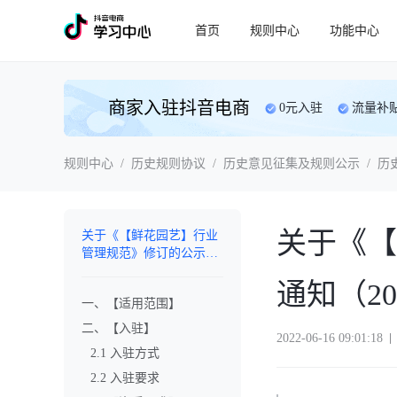
首页
规则中心
功能中心
商家入驻抖音电商
0元入驻
流量补
规则中心
/
历史规则协议
/
历史意见征集及规则公示
/
历
关于《【
关于《【鲜花园艺】行业
管理规范》修订的公示通
知（2022.6.16）
通知（202
一、【适用范围】
二、【入驻】
2022-06-16 09:01:18
2.1 入驻方式
2.2 入驻要求