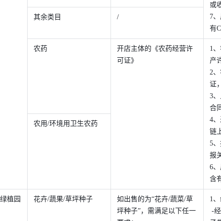
或
7
其余类目 
/ 
有
农药 
开店主体的《农药经营许
1
可证》 
产
2
证
3
合
4
农用/环境用卫生农药 
链
5
报
6
含
/绿植园
花卉/蔬果/草坪种子
如出售的为“花卉/蔬菜/草
1
坪种子”，需满足以下任一
 -经营国产花卉/蔬菜/草坪种子，需提供生产厂商的《农作物种