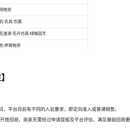
用物资 
机/农具/农膜 
花速递/花卉仿真/绿植园艺 
牧/养殖物资 
驻】
同的类目，平台目前有不同的入驻要求，即定向准入或普通销售。
即开放招商，商家无需经过申请提报及平台评估，满足基础招商