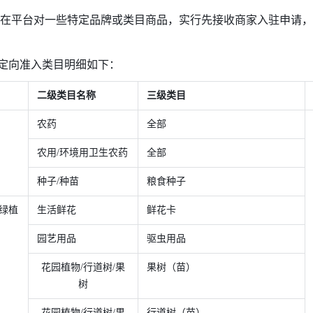
指在平台对一些特定品牌或类目商品，实行先接收商家入驻申请
行业定向准入类目明细如下：
二级类目名称 
三级类目 
农药 
全部 
农用/环境用卫生农药 
全部 
种子/种苗
粮食种子
/绿植
生活鲜花
鲜花卡
园艺用品
驱虫用品
花园植物/行道树/果
果树（苗）
树
花园植物/行道树/果
行道树（苗）