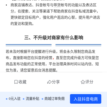
商家店铺表达、抖音帐号与带货帐号的功能以及表达区
分，在搜索、关注等渠道下帮助商家在抖音私域流量中，
更快锁定目标用户，强化用户逛店的心智，提升用户进店
的复访和复购。 
三、不升级对商家有什么影响
若未及时根据平台提醒进行升级，将会永久限制您商品发
布，直接影响您在抖音的经营
，
直至您完成升级方可恢复您
商品发布功能的正常使用，平台治理具体时间以站内信、短
信为准，请您留意后台消息提醒。 
收藏
分享
评分
四、官方帐号升级核心
官方帐号升级主要包含了绑定店铺的帐号要求，官方帐号命
入驻抖音电商
0元入驻
流量补贴
商城订单免佣
名规范。