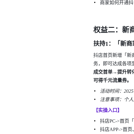
商家如何开通抖
权益二：新
扶持1：「新
抖店首页新增「新
务，即可达成各项里
成交首单→提升转
可得千元流量券。
活动时间：2025
注意事项：个人
【实操入口】
抖店PC->首
抖店APP->首