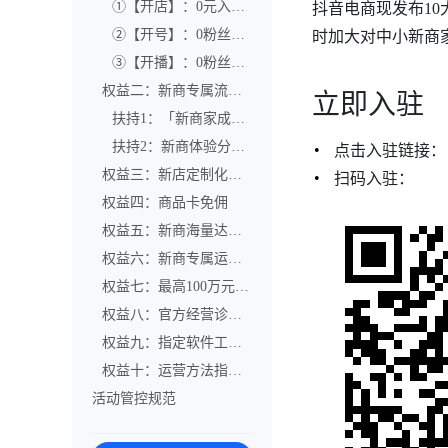
①【开店】：0元入驻，极速开店
抖音电商现发布1
②【开号】：0粉丝即享企业号蓝V认证
时加大对中小新商
③【开播】：0粉丝开通电商带货权限
权益二：新商专属流量扶持
立即入驻
扶持1：「新商家成长与权益」阵地全新升级
扶持2：新商体验分赋分
点击入驻链接：
权益三：新店定制化营销活动—新店特惠
扫码入驻：
权益四：商品卡免佣
权益五：新商海量达人合作机会
权益六：新商专属运费险权益
权益七：最高100万元45天免息信用贷款
权益八：官方经营诊断工具永久免费使用
权益九：指定软件工具免费使用
权益十：运营方法指导和免费培训课程
活动管控规范