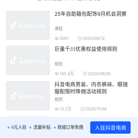
25年
自助
箱包配饰
9月机会洞察
课程
3001
2025/09/12
巨量
千川
优惠权益使用规则
规则
145.4万
2025/09/05
抖音电商
男装
、内衣裤袜、眼镜
服配限时降佣活动规则
规则
13.2万
2025/11/30
巨量
千川
隐私政策
入驻抖音电商
0元入驻
流量补贴
商城订单免佣
规则