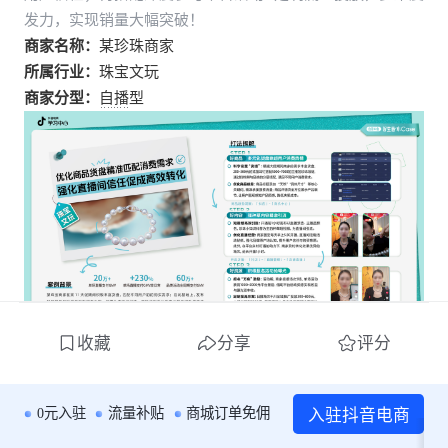
发力，实现销量大幅突破！
商家名称：
某珍珠商家
所属行业：
珠宝文玩
商家分型：
自播型
收藏
分享
评分
二、亮点数据
入驻抖音电商
0元入驻
流量补贴
商城订单免佣
单场直播支付GMV
单场直播支付GMV较日常场