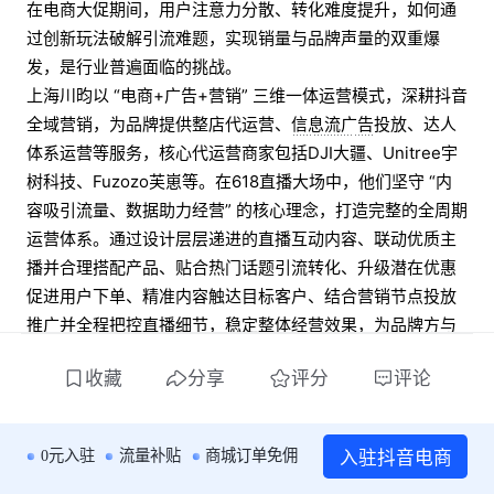
在电商大促期间，用户注意力分散、转化难度提升，如何通
过创新玩法破解引流难题，实现销量与品牌声量的双重爆
发，是行业普遍面临的挑战。
上海川昀以 “电商+广告+营销” 三维一体运营模式，深耕抖音
全域营销，为品牌提供整店代运营、信息流广告投放、达人
体系运营等服务，核心代运营商家包括DJI大疆、Unitree宇
树科技、Fuzozo芙崽等。在618直播大场中，他们坚守 “内
容吸引流量、数据助力经营” 的核心理念，打造完整的全周期
运营体系。通过设计层层递进的直播互动内容、联动优质主
播并合理搭配产品、贴合热门话题引流转化、升级潜在优惠
促进用户下单、精准内容触达目标客户、结合营销节点投放
推广并全程把控直播细节，稳定整体经营效果，为品牌方与
商家提供从“用户种草”到“全渠道转化”的一体化解决方案，助
收藏
分享
评分
评论
力品牌同时提升销量与市场口碑。
二、案例细节
入驻抖音电商
0元入驻
流量补贴
商城订单免佣
从具体来看，上海川昀为宇树科技打造特色IP复刻主题直