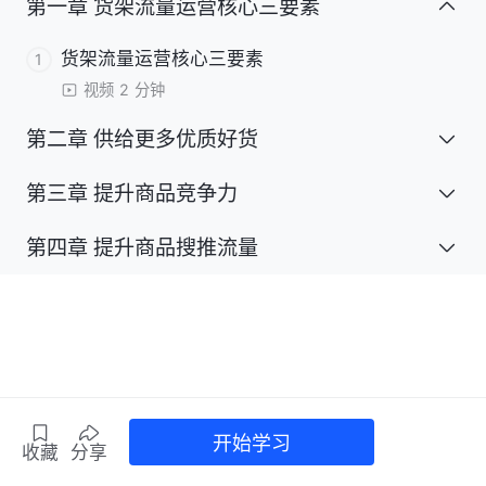
第
一
章
货架流量运营核心三要素
货架流量运营核心三要素
1
视频
2
分钟
第
二
章
供给更多优质好货
第
三
有货源和无货源的经营路径差异
章
提升商品竞争力
1
视频
3
分钟
第
四
完善商品信息，提高商品质量分
章
提升商品搜推流量
1
了解行业热门运营玩法
2
视频
5
分钟
猜你喜欢入池，获得推荐流量
1
视频
4
分钟
优化商品标题，提升搜索曝光
2
视频
5
分钟
挖掘行业潜力爆款画像
3
视频
4
分钟
完成核心任务，加速商品打爆
2
视频
5
分钟
优化主图详情，提高商品转化
3
视频
7
分钟
掌握抖音电商热卖动向
4
视频
5
分钟
开始学习
收藏
分享
做好商品诊断，不断优化提升
3
视频
4
分钟