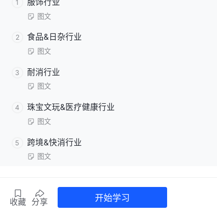
服饰行业
1
图文
食品&日杂行业
2
图文
耐消行业
3
图文
珠宝文玩&医疗健康行业
4
图文
跨境&快消行业
5
图文
开始学习
收藏
分享