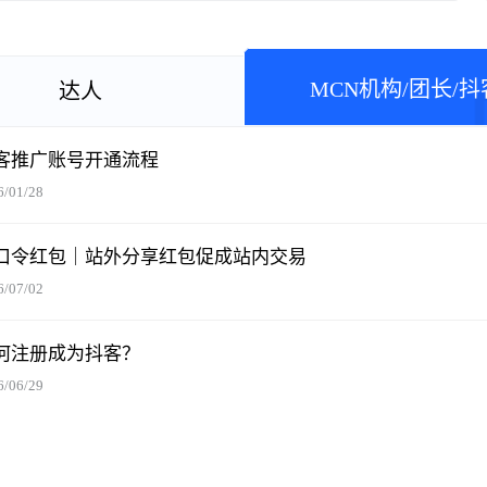
MCN机构/团长/抖
达人
客推广账号开通流程
6/01/28
口令红包｜站外分享红包促成站内交易
6/07/02
何注册成为抖客？
6/06/29