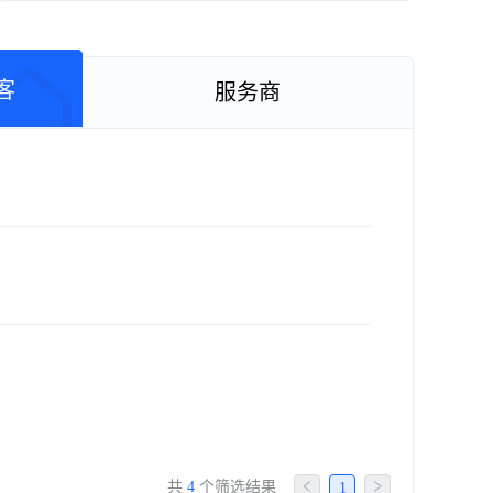
客
服务商
共
4
个筛选结果
1