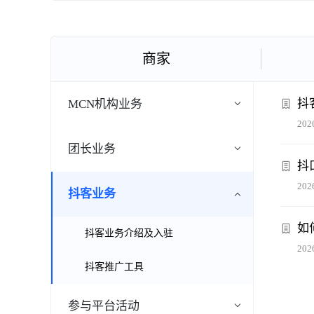
商家
抖
MCN机构业务
202
团长业务
抖
202
抖客业务
如
抖客业务介绍及入驻
202
抖客推广工具
参与平台活动