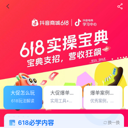
大促怎么玩
大促爆单攻略
爆单案例拆解
618玩法解读
实用工具+必知技巧
优秀案例，来抄作业
618必学内容
换一换