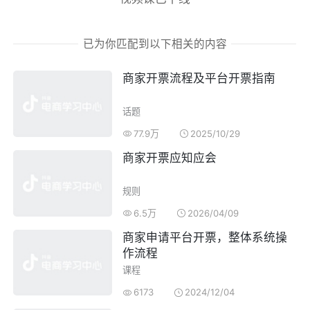
已为你匹配到以下相关的内容
商家开票流程
及
平台开票
指南
话题
77.9万
2025/10/29
商家开票
应知应会
规则
6.5万
2026/04/09
商家
申请
平台开票
，
整体系统操
作流程
课程
6173
2024/12/04